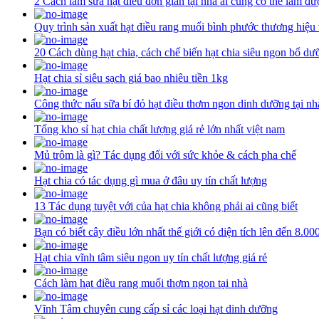
2 Cách làm sữa hạt điều đơn giản tại nhà ai cũng có thể làm đư
Quy trình sản xuất hạt điều rang muối bình phước thương hiệu
20 Cách dùng hạt chia, cách chế biến hạt chia siêu ngon bổ dư
Hạt chia sỉ siêu sạch giá bao nhiêu tiền 1kg
Công thức nấu sữa bí đỏ hạt điều thơm ngon dinh dưỡng tại nh
Tổng kho sỉ hạt chia chất lượng giá rẻ lớn nhất việt nam
Mủ trôm là gì? Tác dụng đối với sức khỏe & cách pha chế
Hạt chia có tác dụng gì mua ở đâu uy tín chất lượng
13 Tác dụng tuyệt với của hạt chia không phải ai cũng biết
Bạn có biết cây điều lớn nhất thế giới có diện tích lên đến 8.0
Hạt chia vĩnh tâm siêu ngon uy tín chất lượng giá rẻ
Cách làm hạt điều rang muối thơm ngon tại nhà
Vĩnh Tâm chuyên cung cấp sỉ các loại hạt dinh dưỡng