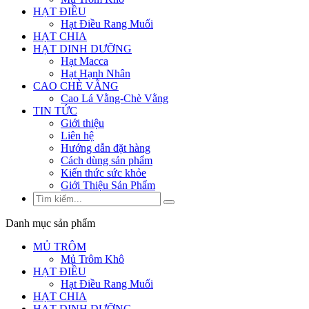
HẠT ĐIỀU
Hạt Điều Rang Muối
HẠT CHIA
HẠT DINH DƯỠNG
Hạt Macca
Hạt Hạnh Nhân
CAO CHÈ VẰNG
Cao Lá Vằng-Chè Vằng
TIN TỨC
Giới thiệu
Liên hệ
Hướng dẫn đặt hàng
Cách dùng sản phẩm
Kiến thức sức khỏe
Giới Thiệu Sản Phẩm
Danh mục sản phẩm
MỦ TRÔM
Mủ Trôm Khô
HẠT ĐIỀU
Hạt Điều Rang Muối
HẠT CHIA
HẠT DINH DƯỠNG