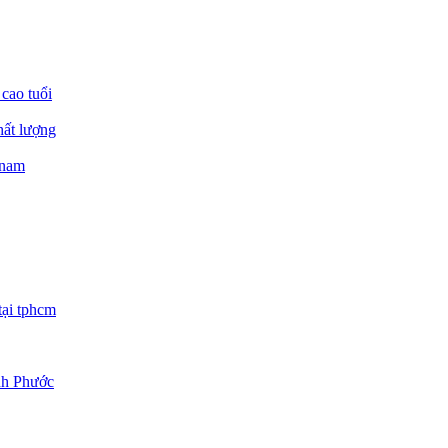
 cao tuổi
hất lượng
 nam
tại tphcm
ình Phước