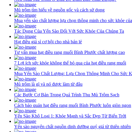
Mủ trôm tìm hiểu về nguồn gốc và cách sử dụng
Mua yến sào chất lượng lựa chọn thông minh cho sức khỏe củ
Tác Dụng Của Yến Sào Đối Với Sức Khỏe Của Chúng Ta
Hạt điều giá sỉ cơ hội cho nhà bán lẻ
Tư vấn mua hạt điều rang muối Bình Phước chất lượng cao
7 Lợi ích sức khỏe không thể bỏ qua của hạt điều rang muối
Mua Yến Sào Chất Lượng: Lựa Chọn Thông Minh Cho Sức 
Mủ trôm là gì và nó được làm từ đâu
Các Bước Cơ Bản Trong Quá Trình Thu Mủ Trôm Sạch
Cách bảo quản hạt điều rang muối Bình Phước luôn giòn ngon
Yến Sào Khô Loại 1: Khỏe Mạnh và Sắc Đẹp Từ Biển Trời
Yến sào nguyên chất nguồn dinh dưỡng quý giá từ thiên nhiên