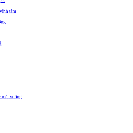
ợc.
 vĩnh tâm
ỡng
à
00 mét vuông