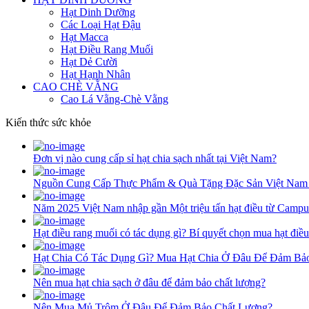
Hạt Dinh Dưỡng
Các Loại Hạt Đậu
Hạt Macca
Hạt Điều Rang Muối
Hạt Dẻ Cười
Hạt Hạnh Nhân
CAO CHÈ VẰNG
Cao Lá Vằng-Chè Vằng
Kiến thức sức khỏe
Đơn vị nào cung cấp sỉ hạt chia sạch nhất tại Việt Nam?
Nguồn Cung Cấp Thực Phẩm & Quà Tặng Đặc Sản Việt Nam
Năm 2025 Việt Nam nhập gần Một triệu tấn hạt điều từ Campu
Hạt điều rang muối có tác dụng gì? Bí quyết chọn mua hạt điề
Hạt Chia Có Tác Dụng Gì? Mua Hạt Chia Ở Đâu Để Đảm Bả
Nên mua hạt chia sạch ở đâu để đảm bảo chất lượng?
Nên Mua Mủ Trôm Ở Đâu Để Đảm Bảo Chất Lượng?