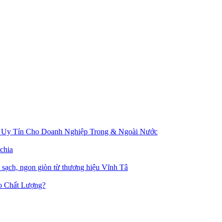
 Uy Tín Cho Doanh Nghiệp Trong & Ngoài Nước
chia
u sạch, ngon giòn từ thương hiệu Vĩnh Tâ
o Chất Lượng?