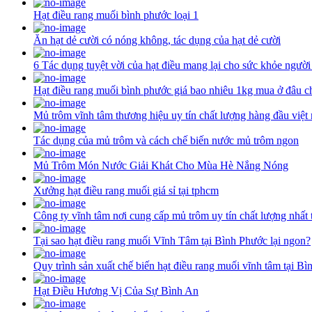
Hạt điều rang muối bình phước loại 1
Ăn hạt dẻ cười có nóng không, tác dụng của hạt dẻ cười
6 Tác dụng tuyệt vời của hạt điều mang lại cho sức khỏe người
Hạt điều rang muối bình phước giá bao nhiêu 1kg mua ở đâu c
Mủ trôm vĩnh tâm thương hiệu uy tín chất lượng hàng đầu việt
Tác dụng của mủ trôm và cách chế biến nước mủ trôm ngon
Mủ Trôm Món Nước Giải Khát Cho Mùa Hè Nắng Nóng
Xưởng hạt điều rang muối giá sỉ tại tphcm
Công ty vĩnh tâm nơi cung cấp mủ trôm uy tín chất lượng nhất 
Tại sao hạt điều rang muối Vĩnh Tâm tại Bình Phước lại ngon?
Quy trình sản xuất chế biến hạt điều rang muối vĩnh tâm tại B
Hạt Điều Hương Vị Của Sự Bình An