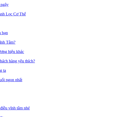
 ngậy
anh Lọc Cơ Thể
h bạn
Vĩnh Tâm?
ương hiệu khác
hách hàng yêu thích?
g ta
muối ngon nhất
điều vĩnh tâm nhé