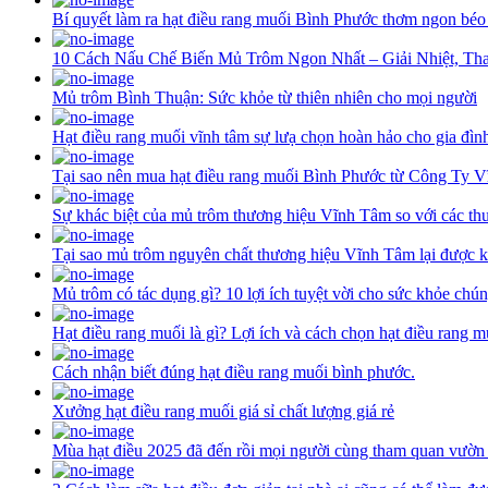
Bí quyết làm ra hạt điều rang muối Bình Phước thơm ngon béo
10 Cách Nấu Chế Biến Mủ Trôm Ngon Nhất – Giải Nhiệt, Th
Mủ trôm Bình Thuận: Sức khỏe từ thiên nhiên cho mọi người
Hạt điều rang muối vĩnh tâm sự lưạ chọn hoàn hảo cho gia đìn
Tại sao nên mua hạt điều rang muối Bình Phước từ Công Ty 
Sự khác biệt của mủ trôm thương hiệu Vĩnh Tâm so với các th
Tại sao mủ trôm nguyên chất thương hiệu Vĩnh Tâm lại được k
Mủ trôm có tác dụng gì? 10 lợi ích tuyệt vời cho sức khỏe chún
Hạt điều rang muối là gì? Lợi ích và cách chọn hạt điều rang 
Cách nhận biết đúng hạt điều rang muối bình phước.
Xưởng hạt điều rang muối giá sỉ chất lượng giá rẻ
Mùa hạt điều 2025 đã đến rồi mọi người cùng tham quan vườn 