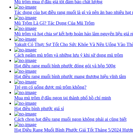
Mủ trôm mua ở đâu giá tốt đảm bảo chất lượng
Tác dụng của hạt điều rang muối là gì và nên ăn bao nhiêu hạt
Mủ Trôm Là Gì? Tác Dụng Của Mủ Trôm
Mủ trôm và hạt chia sự kết hợp hoàn hảo làm nguyên liệu giá rẻ
Yakult Có Thực Sự Tốt Cho Sức Khỏe Và Nên Uống Vào Th
Cách ngâm mủ trôm và những lưu ý khi sử dụng mủ trôm
Hạt điều rang muối bình phước đóng gói và hộp 500g
Hạt điều rang muối bình phước mang thương hiệu vĩnh tâm
Trẻ em có uống được mủ trôm không?
Mua mủ trôm ở đâu ngon tại thành phố hồ chí minh
Hạt điều bình phước giá sỉ
Cách chọn hạt điều rang muối ngon không phải ai cũng biết
Hạt Điều Rang Muối Bình Phước Giá Tốt Tháng 5/2024 Hươn